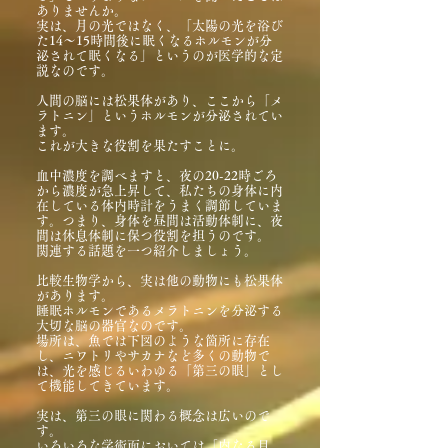
ありませんか。
実は、月の光ではなく、「太陽の光を浴び
た14～15時間後に眠くなるホルモンが分
泌されて眠くなる」というのが医学的な定
説なのです。
人間の脳には松果体があり、ここから「メ
ラトニン」というホルモンが分泌されてい
ます。
これが大きな役割を果たすことに。
血中濃度を調べますと、夜の20-22時ごろ
から濃度が急上昇して、私たちの身体に内
在している体内時計をうまく調節していま
す。つまり、身体を昼間は活動体制に、夜
間は休息体制に保つ役割を担うのです。
関連する話題を一つ紹介しましょう。
比較生物学から、実は他の動物にも松果体
があります。
睡眠ホルモンであるメラトニンを分泌する
大切な脳の器官なのです。
場所は、魚では下図のような箇所に存在
し、ニワトリやサカナなど多くの動物で
は、光を感じるいわゆる「第三の眼」とし
て機能してきています。
実は、第三の眼に関わる概念は広いので
す。
いろいろな学術面においては「内なる目、