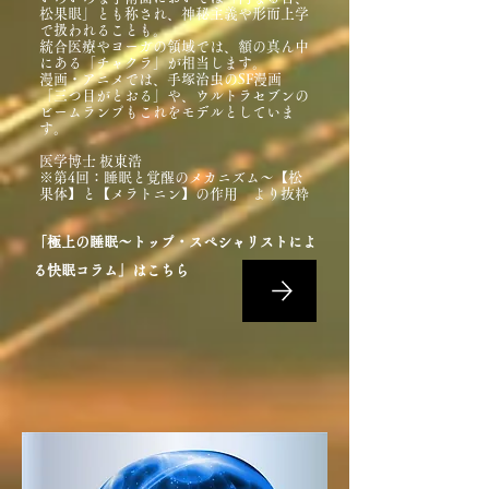
松果眼」とも称され、神秘主義や形而上学
で扱われることも。
統合医療やヨーガの領域では、額の真ん中
にある「チャクラ」が相当します。
漫画・アニメでは、手塚治虫のSF漫画
「三つ目がとおる」や、ウルトラセブンの
ビームランプもこれをモデルとしていま
す。
​医学博士 板東浩
※第4回：睡眠と覚醒のメカニズム～【松
果体】と【メラトニン】の作用 より抜粋
「極上の睡眠～トップ・スペシャリストによ
る快眠コラム」はこちら