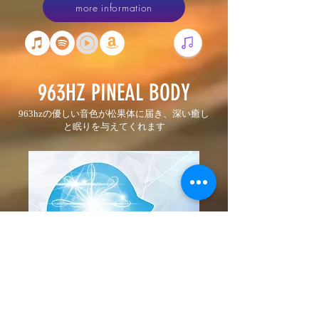
more information
963HZ PINEAL BODY
963hzの優しい音色が松果体に届き、深い癒し
と眠りを与えてくれます