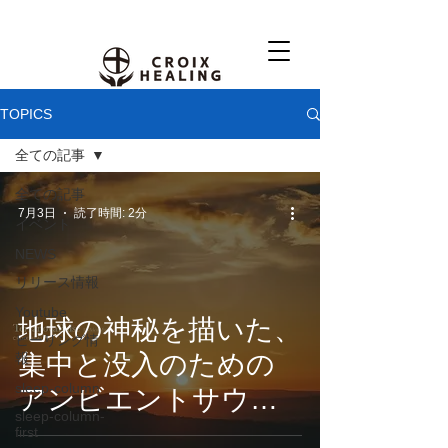
TOPICS
全ての記事
全ての記事
7月3日
読了時間: 2分
イベント
NEWS
リリース情報
Youtube
地球の神秘を描いた、
ヒーリング情
集中と没入のための
報
sleep-column
アンビエントサウン
sleep-column-
ド。CROIX
first