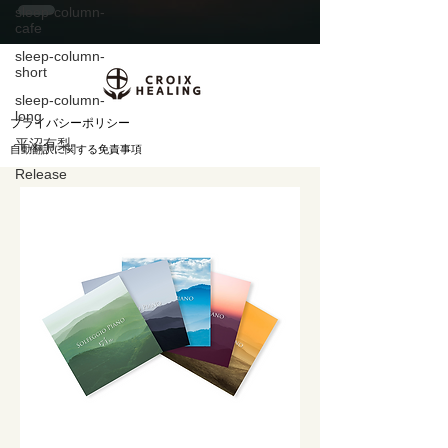
sleep-column-
HEALING『
cafe
TerranovaPulse -
sleep-column-
short
HiddenMantles 』7月
sleep-column-
long
3日配信開始
​プライバシーポリシー
平沼有梨
自動翻訳に関する免責事項
Release