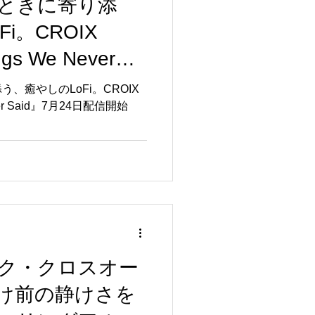
ときに寄り添
i。CROIX
gs We Never
日配信開始
、癒やしのLoFi。CROIX
ver Said』7月24日配信開始
ク・クロスオー
け前の静けさを