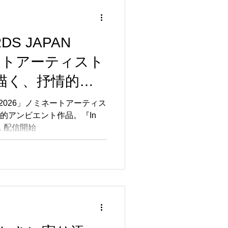
DS JAPAN
ートアーティスト
onが描く、抒情的ア
In the Same
AN 2026」ノミネートアーティス
抒情的アンビエント作品。『In
7/31 配信開始
/31 配信開始