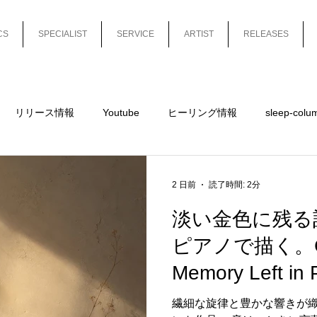
CS
SPECIALIST
SERVICE
ARTIST
RELEASES
リリース情報
Youtube
ヒーリング情報
sleep-colu
mn-short
sleep-column-long
平沼有梨
Release
2 日前
読了時間: 2分
淡い金色に残る
ピアノで描く。Cl
Memory Left in
日配信開始
繊細な旋律と豊かな響きが