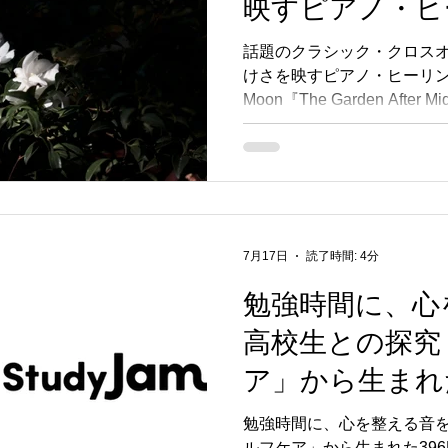
映すピアノ・ヒ
ム、Classy Moo
話題のクラシック・クロス
けさを映すピアノ・ヒーリング
After Midnig
Moon『The Garden After
始。
7月17日
読了時間: 4分
勉強時間に、心
高校生との探究
ア」から生まれた
ェジオ周波数ヒ
勉強時間に、心を整える音を
ルフケア」から生まれた39