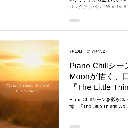
ム『World with R
リングアルバム『World with Re
Silence』7月
配信開始
7月10日
読了時間: 2分
Piano Chillシ
Moonが描く、
『The Little Th
7月10日配信開
Piano Chillシーンを彩るC
憶。『The Little Things