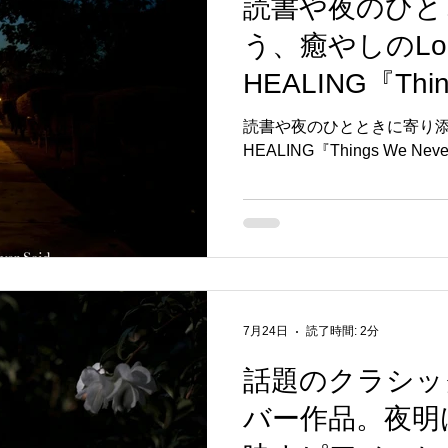
読書や夜のひと
う、癒やしのLoF
HEALING『Thin
Said』7月24
読書や夜のひとときに寄り添う
HEALING『Things We Ne
7月24日
読了時間: 2分
話題のクラシッ
バー作品。夜明