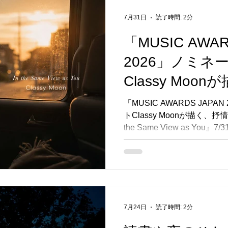
7月31日
読了時間: 2分
「MUSIC AWAR
2026」ノミネ
Classy Mo
ンビエント作品。『
「MUSIC AWARDS JAP
トClassy Moonが描く、
View as You』
the Same View as You』7
7月24日
読了時間: 2分