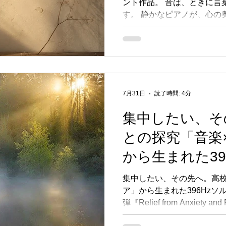
ント作品。 音は、ときに言
す。 静かなピアノが、心の
す。 ウェルビーイング・テ
社クロア（本社：東京都目
田 馬準）が運営する癒やしの
HEALING(クロアヒーリング)
アルバム『A Memory Left i
8月7日より、Apple Music、A
7月31日
読了時間: 4分
各配信サイトで開始されました。 C
Memory Left in Pale
集中したい、そ
遠い記憶の輪郭を静かに辿る
との探究「音楽
ならず心に残った想い、過
つ薄れていく時間の美しさ。
から生まれた39
と切なさをやわらかく浮かび
ノメロディーを軸に、静け
オ周波数アルバム第
集中したい、その先へ。高校
を描き、一曲ごとの終わり
ア」から生まれた396Hzソ
from Anxiety 
弾『Relief from Anxiety
配信開始