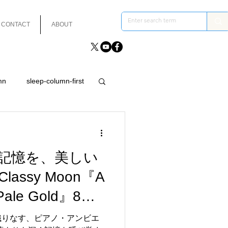
CONTACT
ABOUT
mn
sleep-column-first
記憶を、美しい
assy Moon『A
 Pale Gold』8月7
織りなす、ピアノ・アンビエ