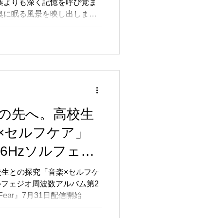
葉よりも深く記憶を呼び覚ま
奥に眠る風景を映し出しま
クノロジー事業を行う株式会
黒区、代表取締役社⻑：戸部
レーベル「CROIX
」から、Classy Moonの最新
n Pale Gold』の配信が2026年
mazon Music、Spotifyほか
lassy Moon / A
 Gold 淡い金色の光に包まれながら、
の先へ。高校生
ピアノヒーリング。 言葉に
×セルフケア」
ぎ去った季節の温度、少しず
 穏やかな音色が、懐かしさ
6Hzソルフェジ
上がらせます。 美しいピア
さと余韻が心に残る音の世界
2弾『Relief
生との探究「音楽×セルフケ
ルフェジオ周波数アルバム第2
and Fear』7月31日
 and Fear』7月31日配信開始