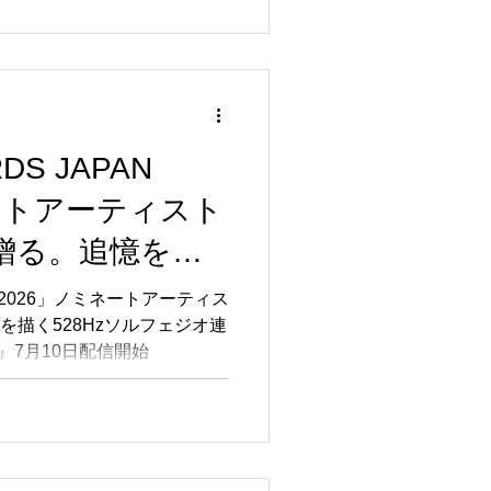
DS JAPAN
ートアーティスト
onが贈る。追憶を描
フェジオ連作第2弾
AN 2026」ノミネートアーティス
追憶を描く528Hzソルフェジオ連
eadow』7月10日配
ow』7月10日配信開始