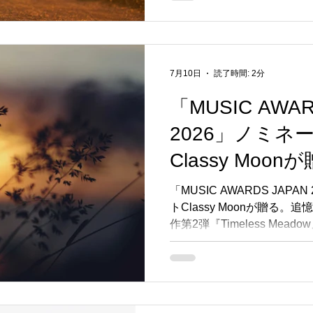
7月10日
読了時間: 2分
「MUSIC AWAR
2026」ノミネ
Classy Mo
く528Hzソル
「MUSIC AWARDS JAP
トClassy Moonが贈る。
『Timeless M
作第2弾『Timeless Mead
信開始