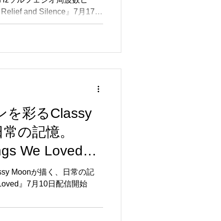
elief and
lief and Silence』7月17日
17日配信開始
ーンを彩るClassy
日常の記憶。
ings We Loved』
始
lassy Moonが描く、日常の記
 We Loved』7月10日配信開始