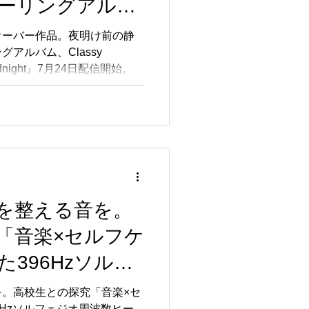
ーリングアルバ
n『The Garden
オーバー作品。夜明け前の静
アルバム、Classy
ht』7月24日配信開
 Midnight』7月24日配信開始。
を整える音を。
「音楽×セルフケ
396Hzソルフ
ーリングアルバ
。高校生との探究「音楽×セ
6Hzソルフェジオ周波数ヒー