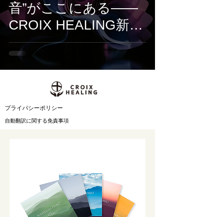
音”がここにある——
CROIX HEALING新作
『Alpha Mode』は、
集中のための電子音風
景
​プライバシーポリシー
自動翻訳に関する免責事項