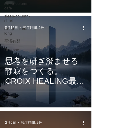
sleep-column-
HEALING『
cafe
TerranovaPulse -
sleep-column-
short
HiddenMantles 』7月
5月15日
読了時間: 2分
sleep-column-
long
3日配信開始
平沼有梨
Release
思考を研ぎ澄ませる
静寂をつくる。
CROIX HEALING最新
アルバム『 Eternal
Quietude: Timeless
Healing 』5月15日配
信開始
2月6日
読了時間: 2分