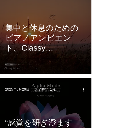
集中と休息のための
ピアノアンビエン
ト。Classy
Moon『Still
Horizons』2月6日配信
開始
2025年6月20日
読了時間: 1分
“感覚を研ぎ澄ます