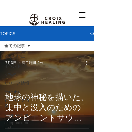
TOPICS
全ての記事
全ての記事
7月3日
読了時間: 2分
イベント
NEWS
リリース情報
Youtube
地球の神秘を描いた、
ヒーリング情
集中と没入のための
報
sleep-column
アンビエントサウン
sleep-column-
ド。CROIX
first