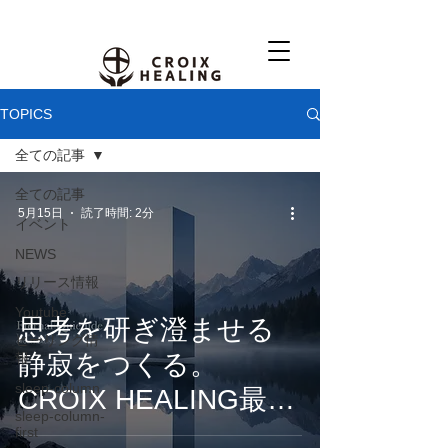
TOPICS
全ての記事
全ての記事
5月15日
読了時間: 2分
イベント
NEWS
リリース情報
Youtube
思考を研ぎ澄ませる
ヒーリング情
静寂をつくる。
報
sleep-column
CROIX HEALING最新
sleep-column-
アルバム『 Eternal
first