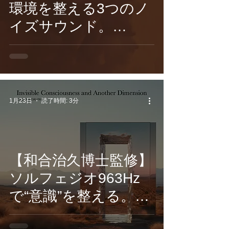
環境を整える3つのノ
イズサウンド。
Bajune
Tobeta『Brown
Noise』『White
Noise』『Pink
1月23日
読了時間: 3分
Noise』3/13配信
【和合治久博士監修】
ソルフェジオ963Hz
で“意識”を整える。
CROIX HEALING最新