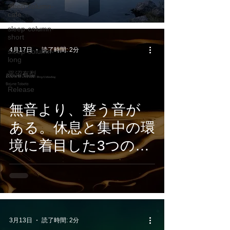
sleep-column-
Quietude: Timeless
cafe
Healing 』5月15日配
sleep-column-
short
信開始
4月17日
読了時間: 2分
sleep-column-
long
平沼有梨
Release
無音より、整う音が
ある。休息と集中の環
境に着目した3つのノ
イズ作品。Bajune
Tobeta『Brown Noise
』『Pink Noise 』
『White Noise』4/17
3月13日
読了時間: 2分