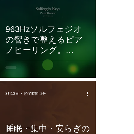
配信開始
963Hzソルフェジオ
の響きで整えるピア
ノヒーリング。
CROIX
HEALING『Solfeggio
Keys -Piano
Healing』3月13日配信
3月13日
読了時間: 2分
開始
睡眠・集中・安らぎの