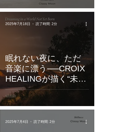
──Classy Moonが描
く幻想の音風景
『Wondermere』
2025年7月18日
読了時間: 2分
眠れない夜に、ただ
音楽に漂う──CROIX
HEALINGが描く“未来
の夢”のサウンドジャ
ーニー。7/18 配信開
始
2025年7月4日
読了時間: 2分