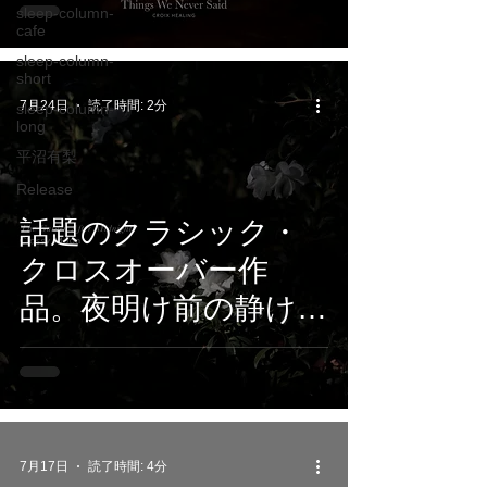
sleep-column-
We Never Said』7月
cafe
24日配信開始
sleep-column-
short
7月24日
読了時間: 2分
sleep-column-
long
平沼有梨
Release
話題のクラシック・
クロスオーバー作
品。夜明け前の静けさ
を映すピアノ・ヒー
リングアルバム、
Classy Moon『The
Garden After
7月17日
読了時間: 4分