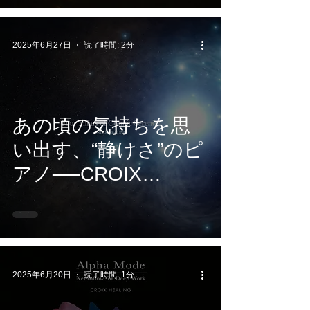
インドケアに寄り添
う音楽体験
2025年6月27日
読了時間: 2分
あの頃の気持ちを思
い出す、“静けさ”のピ
アノ──CROIX
HEALING新作『Four
Pillars of Cosmic
Serenity』が心をほど
く
2025年6月20日
読了時間: 1分