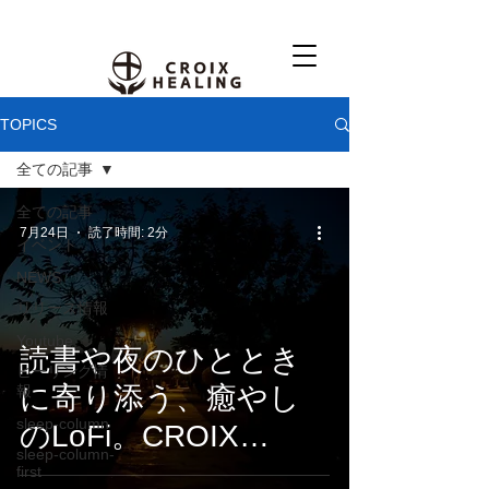
TOPICS
全ての記事
全ての記事
7月24日
読了時間: 2分
イベント
NEWS
リリース情報
Youtube
読書や夜のひととき
ヒーリング情
に寄り添う、癒やし
報
sleep-column
のLoFi。CROIX
sleep-column-
HEALING『Things
first