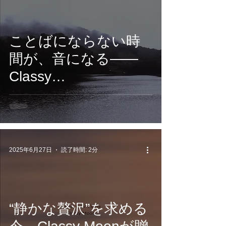
ことばにならない時
間が、音になる——
Classy
Moon『Stillness』配
信開始
2025年6月27日
読了時間: 2分
“静かな贅沢”を求める