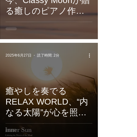
今、Classy Moonが贈
る癒しのピアノ作品
『Hymns to the
Unseen』配信開始
2025年6月27日
読了時間: 2分
癒やしを奏でる
RELAX WORLD、“内
なる太陽”が心を照ら
す新作『Inner Sun』
配信開始｜YOGAとマ