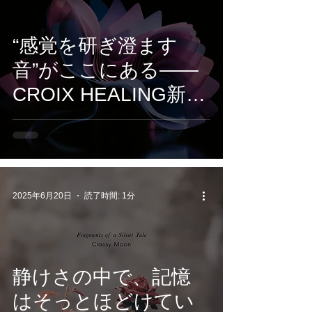
“感覚を研ぎ澄ます
音”がここにある——
CROIX HEALING新作
『Alpha Mode』は、
集中のための電子音風
景
2025年6月20日
読了時間: 1分
静けさの中で、記憶
はそっとほどけてい