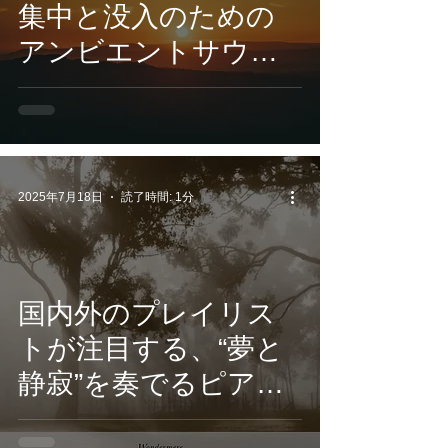
集中と没入のための
アンビエントサウン
ド。CROIX
HEALING『
TerranovaPulse -
HiddenMantles 』7月
2025年7月18日
読了時間: 1分
3日配信開始
国内外のプレイリス
トが注目する、“夢と
静寂”を奏でるピア
ノ・アンビエント