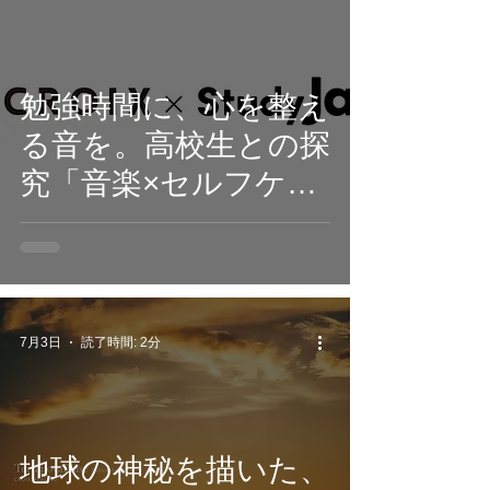
Midnight』7月24日配
信開始。
勉強時間に、心を整え
る音を。高校生との探
究「音楽×セルフケ
ア」から生まれた
396Hzソルフェジオ周
波数ヒーリングアル
バム『World with
7月3日
読了時間: 2分
Relief and Silence』7
月17日配信開始
地球の神秘を描いた、