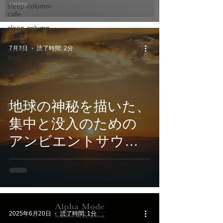
sleep-column-
話題の528Hzソルフェ
cafe
ジオ作品『Silver
sleep-column-
short
Linen Note』7月3日配
7月3日
読了時間: 2分
sleep-column-
long
信開始
平沼有梨
Release
地球の神秘を描いた、
集中と没入のための
アンビエントサウン
ド。CROIX
HEALING『
TerranovaPulse -
HiddenMantles 』7月
2025年6月20日
読了時間: 1分