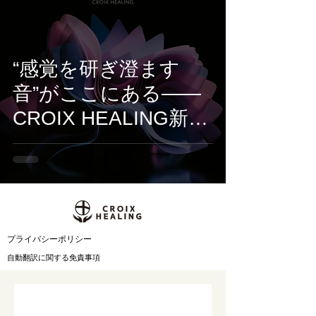
3日配信開始
“感覚を研ぎ澄ます
音”がここにある——
CROIX HEALING新作
『Alpha Mode』は、
集中のための電子音風
景
​プライバシーポリシー
自動翻訳に関する免責事項