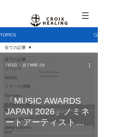
TOPICS
全ての記事
全ての記事
7月3日
読了時間: 2分
イベント
NEWS
リリース情報
Youtube
「MUSIC AWARDS
ヒーリング情
JAPAN 2026」ノミネ
報
sleep-column
ートアーティスト
sleep-column-
Classy Moonが贈る。
first