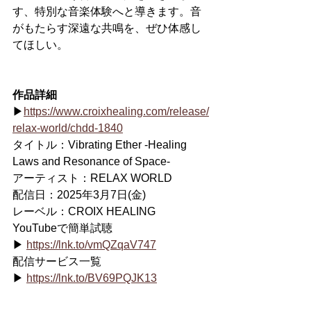
す、特別な音楽体験へと導きます。音
がもたらす深遠な共鳴を、ぜひ体感し
てほしい。
作品詳細
▶
https://www.croixhealing.com/release/
relax-world/chdd-1840
タイトル：Vibrating Ether -Healing 
Laws and Resonance of Space-
アーティスト：RELAX WORLD
配信日：2025年3月7日(金)
レーベル：CROIX HEALING
YouTubeで簡単試聴
▶ 
https://lnk.to/vmQZqaV747
配信サービス⼀覧
▶ 
https://lnk.to/BV69PQJK13