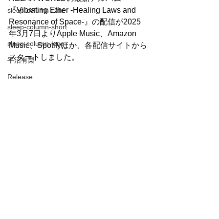
『Vibrating Ether -Healing Laws and 
sleep-column-cafe
Resonance of Space-』の配信が2025
sleep-column-short
年3月7日よりApple Music、Amazon 
sleep-column-long
Music、Spotifyほか、各配信サイトから
スタートしました。
平沼有梨
Release