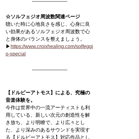
☆ソルフェジオ周波数関連ページ
聴いた時に心地良さを感じ、心身に良
い効果があるソルフェジオ周波数で心
と身体のバランスを整えましょう。
▶
https://www.croixhealing.com/solfeggi
o-special
【ドルビーアトモス】による、究極の
音楽体験を。
今作は世界中の一流アーティストも利
用している、新しい次元の創造性を解
き放ち、より明瞭で、より広々とし
た、より深みのあるサウンドを実現す
る【ドルビーアトモス】対応作品とし