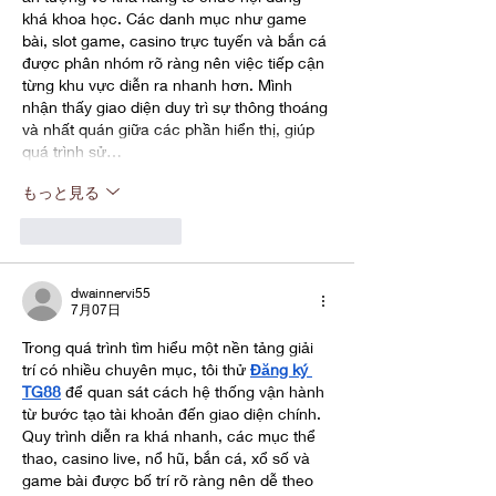
khá khoa học. Các danh mục như game 
bài, slot game, casino trực tuyến và bắn cá 
được phân nhóm rõ ràng nên việc tiếp cận 
từng khu vực diễn ra nhanh hơn. Mình 
nhận thấy giao diện duy trì sự thông thoáng 
và nhất quán giữa các phần hiển thị, giúp 
quá trình sử…
もっと見る
いいね！
返信
dwainnervi55
7月07日
Trong quá trình tìm hiểu một nền tảng giải 
trí có nhiều chuyên mục, tôi thử 
Đăng ký 
TG88
 để quan sát cách hệ thống vận hành 
từ bước tạo tài khoản đến giao diện chính. 
Quy trình diễn ra khá nhanh, các mục thể 
thao, casino live, nổ hũ, bắn cá, xổ số và 
game bài được bố trí rõ ràng nên dễ theo 