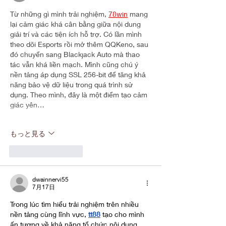
from Anxiety and Fear』7
月31日配信開始
Từ những gì mình trải nghiệm, 
78win
 mang 
lại cảm giác khá cân bằng giữa nội dung 
giải trí và các tiện ích hỗ trợ. Có lần mình 
theo dõi Esports rồi mở thêm QQKeno, sau 
đó chuyển sang Blackjack Auto mà thao 
tác vẫn khá liền mạch. Mình cũng chú ý 
nền tảng áp dụng SSL 256-bit để tăng khả 
năng bảo vệ dữ liệu trong quá trình sử 
dụng. Theo mình, đây là một điểm tạo cảm 
giác yên…
もっと見る
いいね！
返信
dwainnervi55
7月17日
Trong lúc tìm hiểu trải nghiệm trên nhiều 
nền tảng cùng lĩnh vực, 
tt88
 tạo cho mình 
ấn tượng về khả năng tổ chức nội dung 