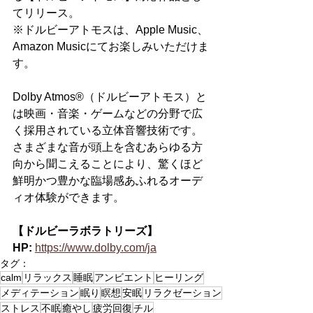
てリリース。
※ドルビーアトモスは、Apple Music、
Amazon Musicにてお楽しみいただけま
す。
Dolby Atmos®（ドルビーアトモス）と
は映画・音楽・ゲームなどの分野で広
く採用されている立体音響技術です。
さまざまな音が頭上を含むあらゆる方
向から聞こえることにより、驚くほど
鮮明かつ豊かな臨場感あふれるオーデ
ィオ体験ができます。
【ドルビーラボラトリーズ】
HP:
https://www.dolby.com/ja
タグ：
calm
リラックス
睡眠
アンビエント
ヒーリング
メディテーション
眠り
瞑想
安眠
リラクゼーション
ストレス
不眠
癒やし
疲労回復
チル