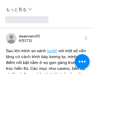
もっと見る
いいね！
返信
dwainnervi55
6月27日
Sau khi mình so sánh 
luck8
với một số nền 
tảng có cách trình bày tương tự, mình thấy 
điểm nổi bật nằm ở sự gọn gàng trong cấu 
trúc hiển thị. Các mục như casino, bắn cá 
và đá gà được phân tách khá rõ nên việc 
tìm đúng khu vực cần xem trở nên nhanh 
hơn. Mình cảm nhận giao diện được xây 
dựng theo hướng dễ theo dõi, không tạo 
cảm giác chồng chéo khi chuyển qua lại…
もっと見る
いいね！
返信
もっとコメントを表示