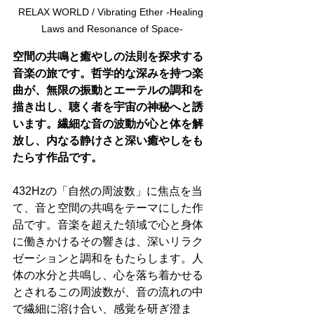
RELAX WORLD / Vibrating Ether -Healing 
Laws and Resonance of Space-
空間の共鳴と癒やしの法則を探求する
音楽の旅です。哲学的な深みを持つ楽
曲が、無限の振動とエーテルの調和を
描き出し、聴く者を宇宙の神秘へと誘
います。繊細な音の波動が心と体を解
放し、内なる静けさと深い癒やしをも
たらす作品です。
432Hzの「自然の周波数」に焦点を当
て、音と空間の共鳴をテーマにした作
品です。音楽を超えた領域で心と身体
に働きかけるその響きは、深いリラク
ゼーションと調和をもたらします。人
体の水分と共鳴し、心を落ち着かせる
とされるこの周波数が、音の流れの中
で繊細に溶け合い、感覚を研ぎ澄ま