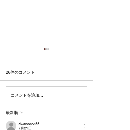
26件のコメント
コメントを追加…
集中したい、その先へ。
映画の情景を思
高校生との探究「音楽×セ
ノスタルジック
ルフケア」から生まれた
エント作品。Cla
最新順
396Hzソルフェジオ周波
Moon『Old Ci
数アルバム第2弾『Relief
31日 配信スタ
dwainnervi55
7月21日