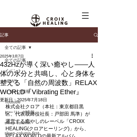
記事
全ての記事
2025年3月7日
全ての記事
432Hzが導く深い癒やし――人
イベント
体の水分と共鳴し、心と身体を
NEWS
整える「自然の周波数」RELAX
WORLD『Vibrating Ether』
リリース情報
更新日：
2025年7月18日
Youtube
株式会社クロア（本社：東京都目黒
ヒーリング情報
区、代表取締役社⻑：戸部田 馬準）が
運営する癒やしのレーベル「CROIX 
sleep-column
HEALING(クロアヒーリング)」から、
sleep-column-first
RELAX WORLDの最新アルバム