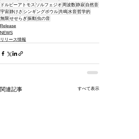
ドルビーアトモス
ソルフェジオ
周波数
静寂
自然音
宇宙
静けさ
シンギングボウル
共鳴
水音
哲学的
無限
せせらぎ
振動
虫の音
Release
NEWS
リリース情報
すべて表示
関連記事