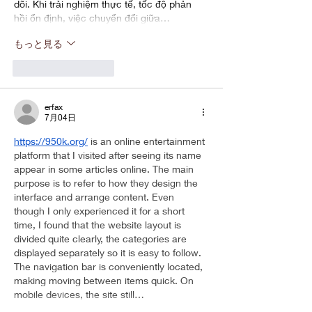
dõi. Khi trải nghiệm thực tế, tốc độ phản 
hồi ổn định, việc chuyển đổi giữa…
もっと見る
いいね！
返信
erfax
7月04日
https://950k.org/
 is an online entertainment 
platform that I visited after seeing its name 
appear in some articles online. The main 
purpose is to refer to how they design the 
interface and arrange content. Even 
though I only experienced it for a short 
time, I found that the website layout is 
divided quite clearly, the categories are 
displayed separately so it is easy to follow. 
The navigation bar is conveniently located, 
making moving between items quick. On 
mobile devices, the site still…