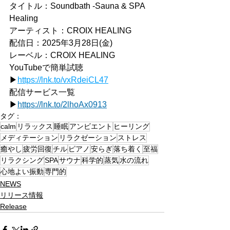
タイトル：Soundbath -Sauna & SPA 
Healing
アーティスト：CROIX HEALING
配信日：2025年3月28日(金)
レーベル：CROIX HEALING
YouTubeで簡単試聴
▶
https://
lnk.to/vxRdeiCL47
配信サービス⼀覧
▶
https://
lnk.to/2lhoAx0913
タグ：
calm
リラックス
睡眠
アンビエント
ヒーリング
メディテーション
リラクゼーション
ストレス
癒やし
疲労回復
チル
ピアノ
安らぎ
落ち着く
至福
リラクシング
SPA
サウナ
科学的
蒸気
水の流れ
心地よい振動
専門的
NEWS
リリース情報
Release