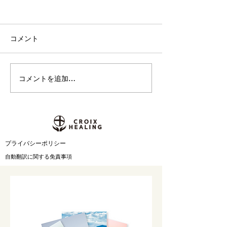
コメント
コメントを追加…
集中したい、その先へ。
映画の情景を思
高校生との探究「音楽×セ
ノスタルジック
ルフケア」から生まれた
エント作品。Cla
396Hzソルフェジオ周波
Moon『Old Ci
数アルバム第2弾『Relief
31日 配信スタ
from Anxiety and Fear』7
​プライバシーポリシー
月31日配信開始
自動翻訳に関する免責事項