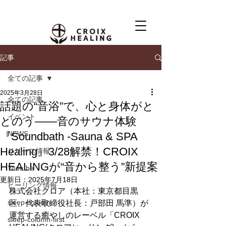
記事
全ての記事
2025年3月28日
全ての記事
話題の“音浴”で、心と身体がと
イベント
とのう——音のサウナ体験
NEWS
『Soundbath -Sauna & SPA
Healing』3/28解禁！CROIX
リリース情報
HEALINGが“音から整う”新提案
Youtube
更新日：
2025年7月18日
ヒーリング情報
株式会社クロア（本社：東京都目黒
sleep-column
区、代表取締役社⻑：戸部田 馬準）が
運営する癒やしのレーベル「CROIX 
sleep-column-first