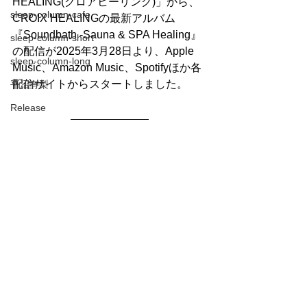
HEALING(クロアヒーリング)」から、
sleep-column-cafe
CROIX HEALINGの最新アルバム
『Soundbath -Sauna & SPA Healing』
sleep-column-short
の配信が2025年3月28日より、Apple 
sleep-column-long
Music、Amazon Music、Spotifyほか各
配信サイトからスタートしました。
平沼有梨
Release