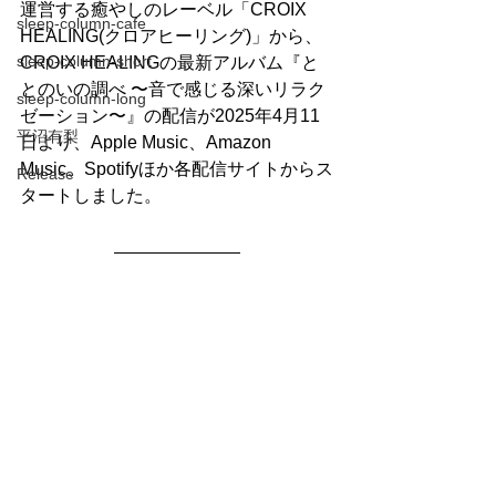
運営する癒やしのレーベル「CROIX 
sleep-column-cafe
HEALING(クロアヒーリング)」から、
sleep-column-short
CROIX HEALINGの最新アルバム『と
とのいの調べ 〜音で感じる深いリラク
sleep-column-long
ゼーション〜』の配信が2025年4月11
平沼有梨
日より、Apple Music、Amazon 
Music、Spotifyほか各配信サイトからス
Release
タートしました。