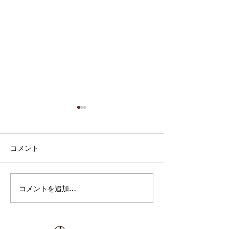
コメント
コメントを追加…
映画の情景を思わせる、
「MUSIC AWAR
ノスタルジック・アンビ
JAPAN 2026
エント作品。Classy
アーティストClas
Moon『Old Cinema』7月
が描く、抒情的