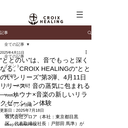
記事
全ての記事
2025年4月11日
全ての記事
“ととのい”は、音でもっと深く
イベント
なる。CROIX HEALINGの“とと
NEWS
のいシリーズ”第3弾、4月11日
リリース！音の蒸気に包まれる
リリース情報
——サウナ×音楽の新しいリラ
Youtube
クゼーション体験
ヒーリング情報
更新日：
2025年7月18日
sleep-column
株式会社クロア（本社：東京都目黒
区、代表取締役社⻑：戸部田 馬準）が
sleep-column-first