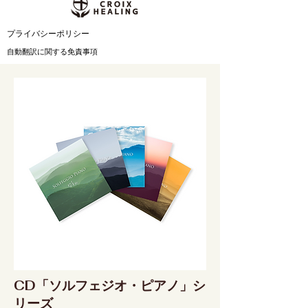
31日 配信スタート
ント作品。『In th
View as You』
​プライバシーポリシー
始
自動翻訳に関する免責事項
CD「ソルフェジオ・ピアノ」シ
リーズ