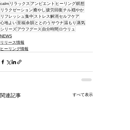
calm
リラックス
アンビエント
ヒーリング
瞑想
リラクゼーション
癒やし
疲労回復
チル
穏やか
リフレッシュ
集中
ストレス解消
セルフケア
心地よい
至福
余韻
ととのう
サウナ
温もり
蒸気
シリーズ
アウフグース
自分時間
ロウリュ
NEWS
リリース情報
ヒーリング情報
すべて表示
関連記事