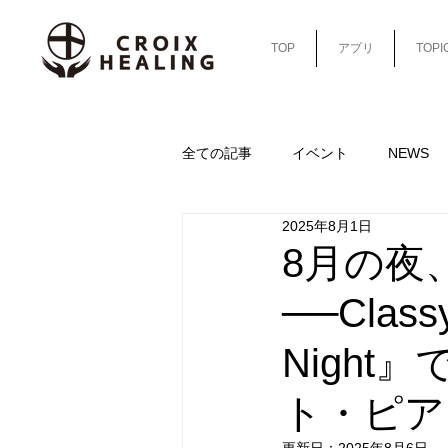
TOP
アプリ
TOPI
全ての記事
イベント
NEWS
2025年8月1日
sleep-column-cafe
sleep-colu
8月の夜
──Class
Nigh
ト・ピア