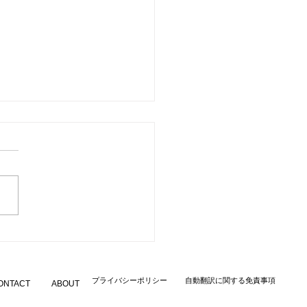
SIC AWARDS JAPAN
26」ノミネートアーティス
assy Moonが描く、抒情
​プライバシーポリシー
自動翻訳に関する免責事項
ONTACT
ABOUT
ンビエント作品。『In
Same View as You』7/31