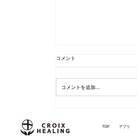
コメント
コメントを追加…
集中したい、その先へ。高校
生との探究「音楽×セルフケ
ア」から生まれた396Hzソル
TOP
アプリ
フェジオ周波数アルバム第2
弾『Relief from Anxiety and