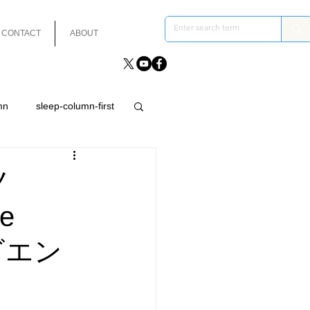
CONTACT
ABOUT
mn
sleep-column-first
ノ
e
ビエン