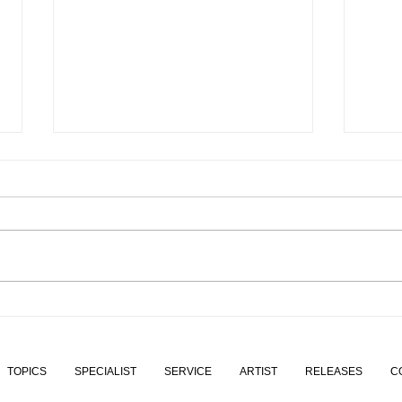
映画の情景を思わせる、ノス
「MU
タルジック・アンビエント作
20
品。Classy Moon『Old
トCl
TOPICS
SPECIALIST
SERVICE
ARTIST
RELEASES
C
Cinema』7月31日 配信スタ
的ア
ート
the 