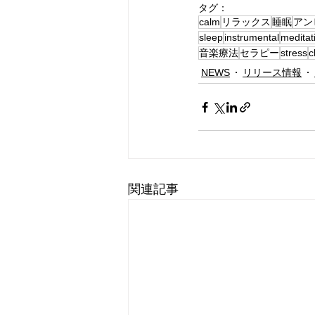
タグ：
calm
リラックス
睡眠
アン
sleep
instrumental
meditat
音楽療法
セラピー
stress
c
NEWS
リリース情報
関連記事