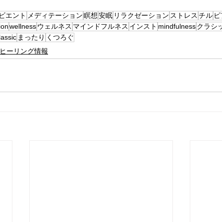
ビエント
メディテーション
瞑想
安眠
リラクゼーション
ストレス
チル
ピ
ion
wellness
ウェルネス
マインドフルネス
インスト
mindfulness
クラシ
lassic
まったり
くつろぐ
ヒーリング情報