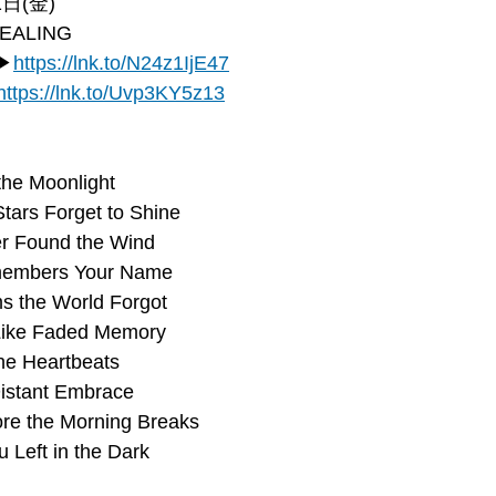
日(金)
EALING
▶
https://
lnk.to/N24z1IjE47
https://
lnk.to/Uvp3KY5z13
he Moonlight
tars Forget to Shine
er Found the Wind
members Your Name
ms the World Forgot
Like Faded Memory
he Heartbeats
Distant Embrace
ore the Morning Breaks
u Left in the Dark