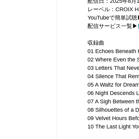
配信日：2025年8月1
レーベル：CROIX H
YouTubeで簡単試聴
配信サービス⼀覧▶
収録曲
01 Echoes Beneath t
02 Where Even the S
03 Letters That Nev
04 Silence That Re
05 A Waltz for Drea
06 Night Descends 
07 A Sigh Between t
08 Silhouettes of a 
09 Velvet Hours Bef
10 The Last Light Yo