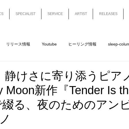
CS
SPECIALIST
SERVICE
ARTIST
RELEASES
リリース情報
Youtube
ヒーリング情報
sleep-colu
mn-short
sleep-column-long
平沼有梨
Release
、静けさに寄り添うピア
y Moon新作『Tender Is th
t』で綴る、夜のためのアン
ノ