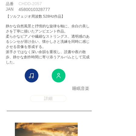
CHDD-2057
品番
JAN
4580010328777
【ソルフェジオ周波数 528Hz作品】
静かな自然風景と抒情的な旋律を軸に、余白の美し
さを丁寧に描いたアンビエント作品。
柔らかなピアノや繊細なストリングス、透明感のあ
るシンセが溶け合い、懐かしさと洗練を同時に感じ
させる音像を形成する。
派手さではなく深い余韻を重視し、読書や夜の散
歩、静かな創作時間に寄り添うアルバムとして完成
した。
睡眠音楽
詳細