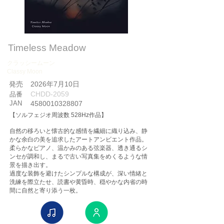
Timeless Meadow
クラッシームーン
Classy Moon
​発売
2026年7月10日
CHDD-2059
品番
JAN
4580010328807
【ソルフェジオ周波数 528Hz作品】
自然の移ろいと懐古的な感情を繊細に織り込み、静
かな余白の美を追求したアートアンビエント作品。
柔らかなピアノ、温かみのある弦楽器、透き通るシ
ンセが調和し、まるで古い写真集をめくるような情
景を描き出す。
過度な装飾を避けたシンプルな構成が、深い情緒と
洗練を際立たせ、読書や黄昏時、穏やかな内省の時
間に自然と寄り添う一枚。