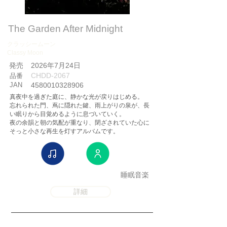
The Garden After Midnight
クラッシームーン
Classy Moon
​発売
2026年7月24日
CHDD-2067
品番
JAN
4580010328906
真夜中を過ぎた庭に、静かな光が戻りはじめる。
忘れられた門、蔦に隠れた鍵、雨上がりの泉が、長
い眠りから目覚めるように息づいていく。
夜の余韻と朝の気配が重なり、閉ざされていた心に
そっと小さな再生を灯すアルバムです。
睡眠音楽
詳細