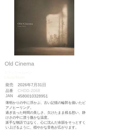
Old Cinema
クラッシームーン
Classy Moon
​発売
2026年7月31日
CHDD-2068
品番
JAN
4580010328951
薄明かりの中に浮かぶ、古い記憶の輪郭を描いたピ
アノヒーリング。
過ぎ去った時間の美しさ、欠けたまま残る想い、静
けさの中に漂う微かな温度。
派手な物語ではなく、心に沈んだ余韻をそっとすく
い上げるように、穏やかな音色が広がります。