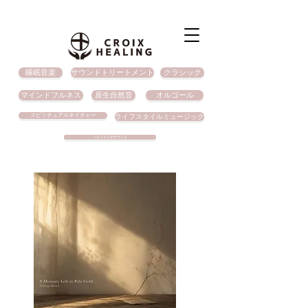
睡眠音楽
サウンドトリートメント
クラシック
マインドフルネス
原生自然音
オルゴール
スピリチュアルネイチャー
ライフスタイルミュージック
ソルフェジオサウンド
​商品情報
（睡眠音
楽）