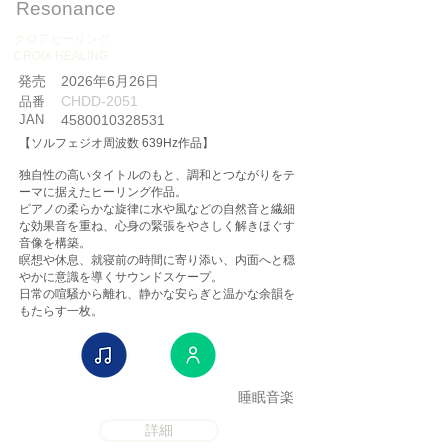
Resonance
クロアヒーリング
CROIX HEALING
​発売
2026年6月26日
CHDD-2051
品番
JAN
4580010328531
【ソルフェジオ周波数 639Hz作品】
独自性の高いタイトルのもと、調和とつながりをテ
ーマに据えたヒーリング作品。
ピアノの柔らかな旋律に水や風などの自然音と繊細
な効果音を重ね、心身の緊張をやさしく解きほぐす
音像を構築。
瞑想や休息、就寝前の時間に寄り添い、内面へと穏
やかに意識を導くサウンドスケープ。
日常の喧騒から離れ、静かな安らぎと温かな余韻を
もたらす一枚。
睡眠音楽
詳細