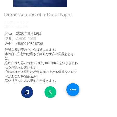
Dreamscapes of a Quiet Night
クロアヒーリング
CROIX HEALING
​発売
2026年6月19日
CHDD-2055
品番
JAN
4580010328708
静謐な夜の夢の中、心は旅に出ます。
本作は、幻想的な響きが織りなす音の風景ととも
に、
忘れられた思い出や fleeting moments をつなぎ合わ
せる体験へと誘います。
心の静けさと繊細な感情を掬い上げる優雅なメロデ
ィがあなたを包み込み、
深いリラックスの境地へと導きます。
睡眠音楽
詳細