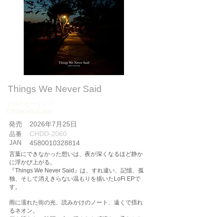
Things We Never Said
クロアヒーリング
CROIX HEALING
​発売
2026年7月25日
CHDD-2060
品番
JAN
4580010328814
言葉にできなかった想いは、夜が深くなるほど静か
に浮かび上がる。
『Things We Never Said』は、すれ違い、記憶、孤
独、そして消えきらない温もりを描いたLoFi EPで
す。
雨に濡れた街の光、読みかけのノート、遠くで揺れ
るネオン。