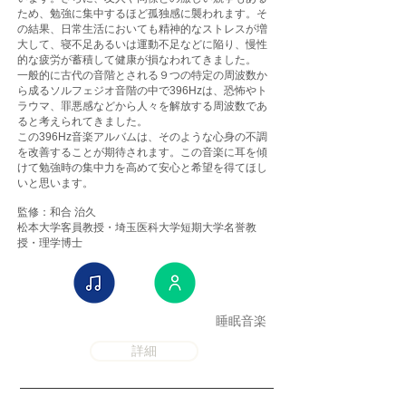
ため、勉強に集中するほど孤独感に襲われます。そ
の結果、日常生活においても精神的なストレスが増
大して、寝不足あるいは運動不足などに陥り、慢性
的な疲労が蓄積して健康が損なわれてきました。
一般的に古代の音階とされる９つの特定の周波数か
ら成るソルフェジオ音階の中で396Hzは、恐怖やト
ラウマ、罪悪感などから人々を解放する周波数であ
ると考えられてきました。
この396Hz音楽アルバムは、そのような心身の不調
を改善することが期待されます。この音楽に耳を傾
けて勉強時の集中力を高めて安心と希望を得てほし
いと思います。
監修：和合 治久
松本大学客員教授・埼玉医科大学短期大学名誉教
授・理学博士
睡眠音楽
詳細