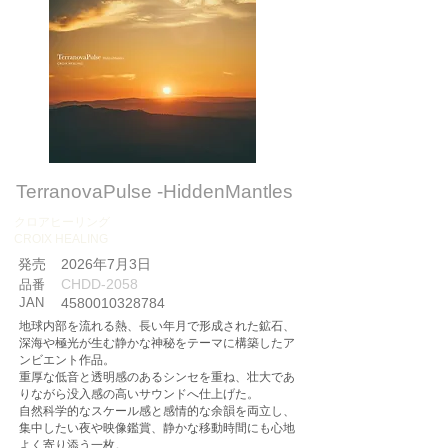
TerranovaPulse -HiddenMantles
クロアヒーリング
CROIX HEALING
​発売
2026年7月3日
CHDD-2058
品番
JAN
4580010328784
地球内部を流れる熱、長い年月で形成された鉱石、
深海や極光が生む静かな神秘をテーマに構築したア
ンビエント作品。
重厚な低音と透明感のあるシンセを重ね、壮大であ
りながら没入感の高いサウンドへ仕上げた。
自然科学的なスケール感と感情的な余韻を両立し、
集中したい夜や映像鑑賞、静かな移動時間にも心地
よく寄り添う一枚。