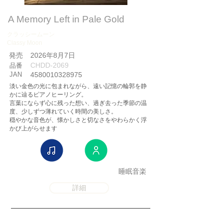
A Memory Left in Pale Gold
クラッシームーン
Classy Moon
​発売
2026年8月7日
CHDD-2069
品番
JAN
4580010328975
淡い金色の光に包まれながら、遠い記憶の輪郭を静
かに辿るピアノヒーリング。
言葉にならず心に残った想い、過ぎ去った季節の温
度、少しずつ薄れていく時間の美しさ。
穏やかな音色が、懐かしさと切なさをやわらかく浮
かび上がらせます
睡眠音楽
詳細