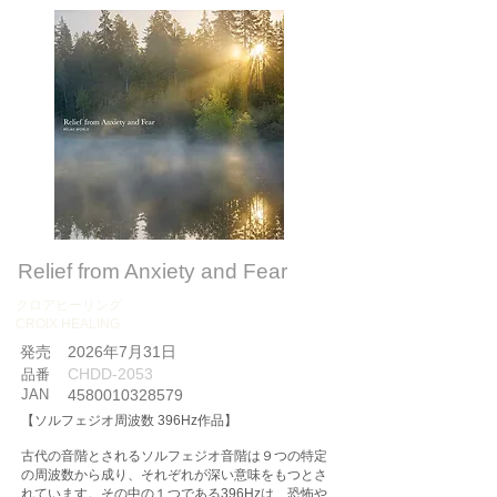
Relief from Anxiety and Fear
クロアヒーリング
CROIX HEALING
​発売
2026年7月31日
CHDD-2053
品番
JAN
4580010328579
【ソルフェジオ周波数 396Hz作品】
古代の音階とされるソルフェジオ音階は９つの特定
の周波数から成り、それぞれが深い意味をもつとさ
れています。その中の１つである396Hzは、恐怖や