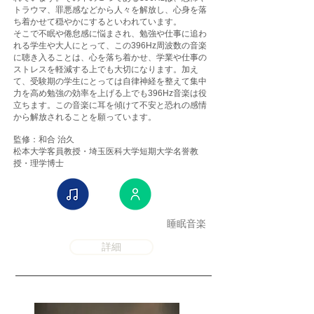
トラウマ、罪悪感などから人々を解放し、心身を落
ち着かせて穏やかにするといわれています。
そこで不眠や倦怠感に悩まされ、勉強や仕事に追わ
れる学生や大人にとって、この396Hz周波数の音楽
に聴き入ることは、心を落ち着かせ、学業や仕事の
ストレスを軽減する上でも大切になります。加え
て、受験期の学生にとっては自律神経を整えて集中
力を高め勉強の効率を上げる上でも396Hz音楽は役
立ちます。この音楽に耳を傾けて不安と恐れの感情
から解放されることを願っています。
監修：和合 治久
松本大学客員教授・埼玉医科大学短期大学名誉教
授・理学博士
睡眠音楽
詳細