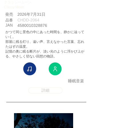
クラッシームーン
Classy Moon
​発売
2026年7月31日
CHDD-2064
品番
JAN
4580010328876
かつて同じ景色の中にあった時間を、静かに辿って
いく。
部屋に残る灯り、遠い声、言えなかった言葉、忘れ
たはずの温度。
記憶の奥に眠る断片が、淡い光のように浮かび上が
る、やさしく切ない回想の物語。
睡眠音楽
詳細