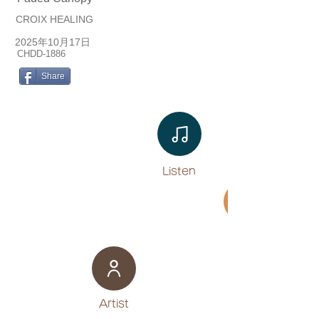
CROIX HEALING
2025年10月17日
CHDD-1886
Share
Listen​
Movie
​Artist