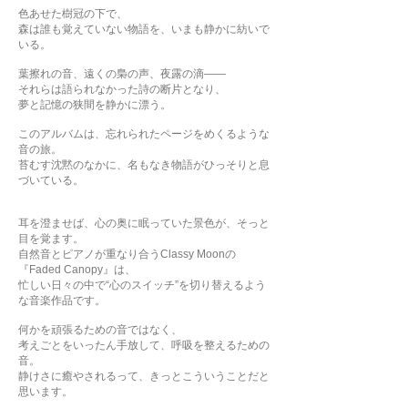
色あせた樹冠の下で、
森は誰も覚えていない物語を、いまも静かに紡いで
いる。
葉擦れの音、遠くの梟の声、夜露の滴――
それらは語られなかった詩の断片となり、
夢と記憶の狭間を静かに漂う。
このアルバムは、忘れられたページをめくるような
音の旅。
苔むす沈黙のなかに、名もなき物語がひっそりと息
づいている。
耳を澄ませば、心の奥に眠っていた景色が、そっと
目を覚ます。
自然音とピアノが重なり合うClassy Moonの
『Faded Canopy』は、
忙しい日々の中で“心のスイッチ”を切り替えるよう
な音楽作品です。
何かを頑張るための音ではなく、
考えごとをいったん手放して、呼吸を整えるための
音。
静けさに癒やされるって、きっとこういうことだと
思います。