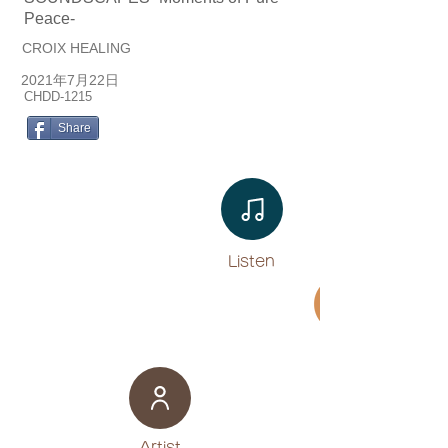
Peace-
CROIX HEALING
2021年7月22日
CHDD-1215
Share
Listen​
Movie
​Artist