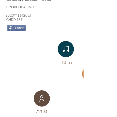
CROIX HEALING
2023年1月20日
CHDD-1611
Share
Listen​
Movie
​Artist