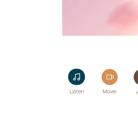
Listen​
Movie
​