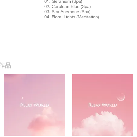
01. Geranium (Spa)
02. Cerulean Blue (Spa)
03. Sea Anemone (Spa)
04. Floral Lights (Meditation)
作品