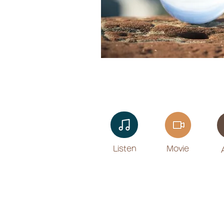
Listen​
Movie
​