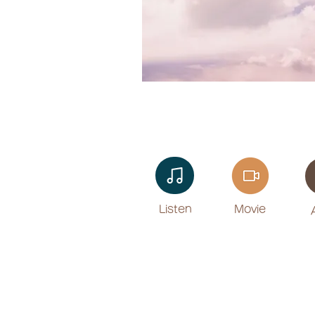
Listen​
Movie
​