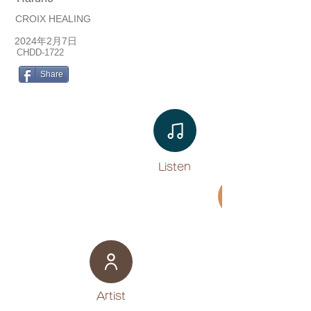
CROIX HEALING
2024年2月7日
CHDD-1722
Share
Listen​
Movie
​Artist