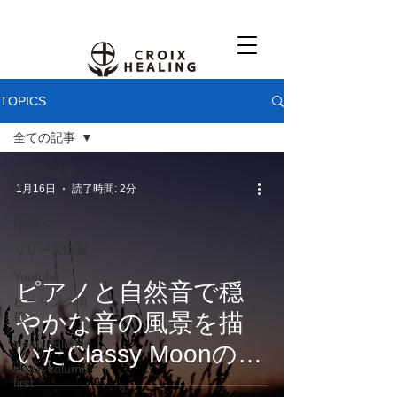
TOPICS
全ての記事
全ての記事
1月16日
読了時間: 2分
イベント
NEWS
リリース情報
Youtube
ピアノと自然音で穏
ヒーリング情
やかな音の風景を描
報
sleep-column
いたClassy Moonの最
sleep-column-
新アルバム。遠くに
first