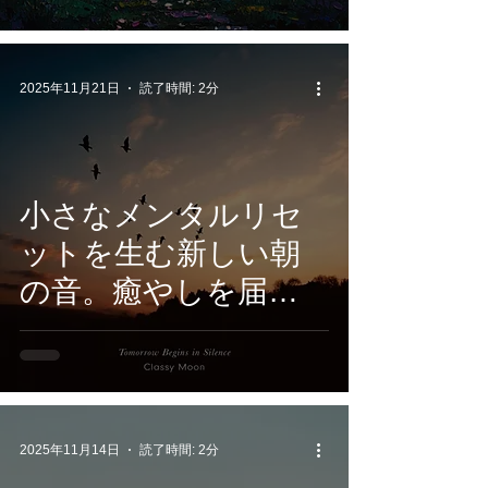
ンド”『Asteria – The
Garden of Silent
Stars』12月5日配信開
2025年11月21日
読了時間: 2分
始
小さなメンタルリセ
ットを生む新しい朝
の音。癒やしを届け
るClassy Moon新作
『Tomorrow Begins in
Silence』明日は静寂
の中で始まる
2025年11月14日
読了時間: 2分