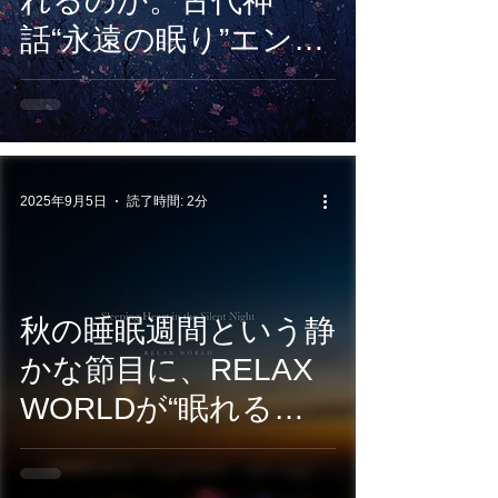
れるのか。古代神
話“永遠の眠り”エンデ
ィミオンをテーマに
したCROIX HEALING
新作『Endymion』、
11/7配信
2025年9月5日
読了時間: 2分
秋の睡眠週間という静
かな節目に、RELAX
WORLDが“眠れる
心”をテーマにした新
作ヒーリング作品を9