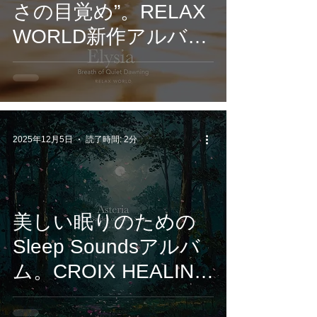
さの目覚め”。RELAX
WORLD新作アルバム
「Elysia – Breath of
Quiet Dawning」12月
5日リリース
2025年12月5日
読了時間: 2分
美しい眠りのための
Sleep Soundsアルバ
ム。CROIX HEALING
が贈る“星の静寂サウ