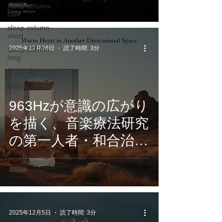
sleep-column-
置かれた記憶のペー
cafe
ジをテーマにした
sleep-column-
short
『Distant Pages』、1
2025年12月26日
読了時間: 3分
sleep-column-
long
月16日より各音楽配
平沼有梨
信サービスで配信開
Release
始。
963Hzが意識の広がり
を描く、音楽療法研究
の第一人者・和合治久
博士監修によるヒー
リングアルバム
2025年12月5日
読了時間: 3分