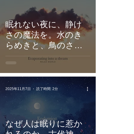
眠れない夜に、静け
さの魔法を。水のき
らめきと、鳥のさえ
ずりが溶け合う10の
幻想サウンドスケー
プ。RELAX
WORLD『Evaporating
2025年11月7日
読了時間: 2分
into a Dream』が
11/14リリース。
なぜ人は眠りに惹か