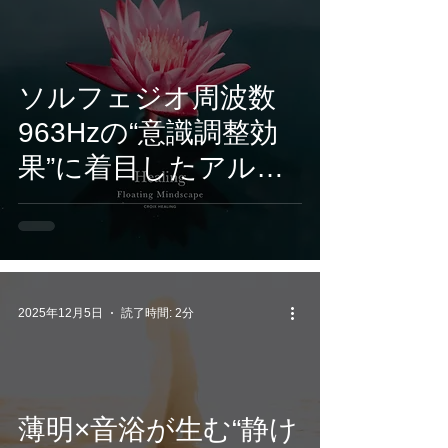
ソルフェジオ周波数
963Hzの“意識調整効
果”に着目したアルバ
ム、CROIX HEALING
の新作「Healing –
Floating Mindscape」
が12/5リリース
2025年12月5日
読了時間: 2分
薄明×音浴が生む“静け