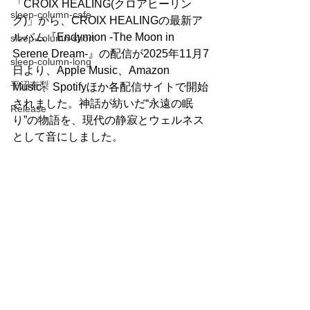
「CROIX HEALING(クロアヒーリン
sleep-column-cafe
グ)」から、CROIX HEALINGの最新ア
ルバム『Endymion -The Moon in 
sleep-column-short
Serene Dream-』の配信が2025年11月7
sleep-column-long
日より、Apple Music、Amazon 
平沼有梨
Music、Spotifyほか各配信サイトで開始
されました。神話が紡いだ“永遠の眠
Release
り”の物語を、現代の静寂とウェルネス
として音にしました。