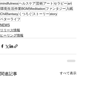
mindfulness
ヘルスケア
芸術
アート
セラピー
art
環境
生活
作業BGM
Meditation
ファンタジー
入眠
Chill
fantasy
くつろぐ
ストーリー
story
ベターライフ
NEWS
リリース情報
ヒーリング情報
すべて表示
関連記事