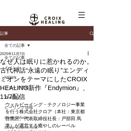
記事
全ての記事
2025年11月7日
全ての記事
なぜ人は眠りに惹かれるのか。
イベント
古代神話“永遠の眠り”エンディ
NEWS
ミオンをテーマにしたCROIX
HEALING新作『Endymion』、
リリース情報
11/7配信
Youtube
ウェルビーイング・テクノロジー事業
ヒーリング情報
を行う株式会社クロア（本社：東京都
sleep-column
目黒区、代表取締役社⻑：戸部田 馬
準）が運営する癒やしのレーベル
sleep-column-first