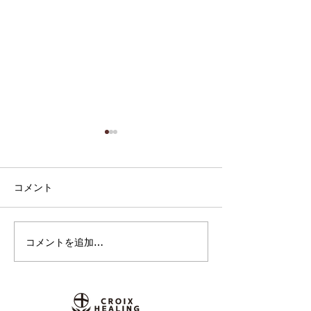
コメント
コメントを追加…
集中したい、その先へ。
映画の情景を思
高校生との探究「音楽×セ
ノスタルジック
ルフケア」から生まれた
エント作品。Cla
396Hzソルフェジオ周波
Moon『Old Ci
数アルバム第2弾『Relief
31日 配信スタ