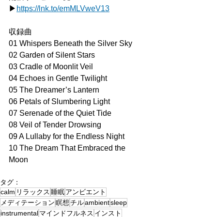
▶
https://
lnk.to/emMLVweV13
収録曲
01 Whispers Beneath the Silver Sky
02 Garden of Silent Stars
03 Cradle of Moonlit Veil
04 Echoes in Gentle Twilight
05 The Dreamer’s Lantern
06 Petals of Slumbering Light
07 Serenade of the Quiet Tide
08 Veil of Tender Drowsing
09 A Lullaby for the Endless Night
10 The Dream That Embraced the 
Moon
タグ：
calm
リラックス
睡眠
アンビエント
メディテーション
瞑想
チル
ambient
sleep
instrumental
マインドフルネス
インスト