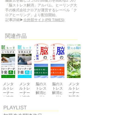
脳疲労を癒しココロの回復力を高める2つの
「脳ストレス解消」アルバム。ヒーリング大
手の株式会社クロアが運営するレーベル「ク
ロアヒーリング」より配信開始。
​記事詳細▶
※外部サイト(PR TIMES)
​関連作品
メンタ
メンタ
脳のス
脳のス
メンタ
ルトレ
ルトレ
トレス
トレス
ルトレ
ーナー
ーナー
解消ヒ
解消ヒ
ーナー
がすす
がすす
ーリン
ーリン
加藤史
める不
める不
グ
グ
子の心
安解
安解
Refresh〜
Relax〜
を整え
PLAYLIST
消、安
消、安
脳疲労
脳疲労
る職場
眠ヒー
眠ヒー
を癒し
を癒し
瞑想