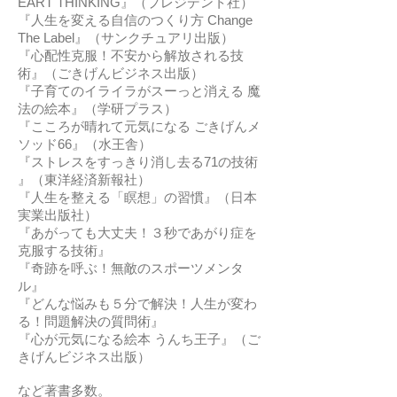
EART THINKING』（プレジデント社）
『人生を変える自信のつくり方 Change
The Label』（サンクチュアリ出版）
『心配性克服！不安から解放される技
術』（ごきげんビジネス出版）
『子育てのイライラがスーっと消える 魔
法の絵本』（学研プラス）
『こころが晴れて元気になる ごきげんメ
ソッド66』（水王舎）
『ストレスをすっきり消し去る71の技術
』（東洋経済新報社）
『人生を整える「瞑想」の習慣』（日本
実業出版社）
『あがっても大丈夫！３秒であがり症を
克服する技術』
『奇跡を呼ぶ！無敵のスポーツメンタ
ル』
『どんな悩みも５分で解決！人生が変わ
る！問題解決の質問術』
『心が元気になる絵本 うんち王子』（ご
きげんビジネス出版）
など著書多数。