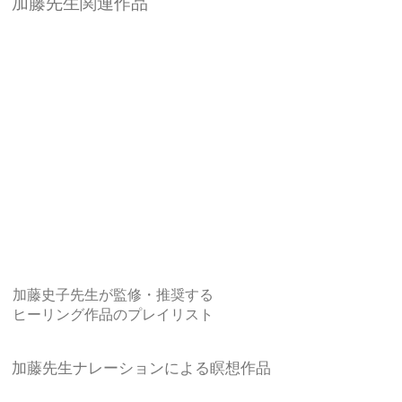
加藤先生関連作品
リン
リング
ココロ
ココロ
グ〜自
〜脳を
の回復
の回復
然とつ
休める
力を高
力を高
ながる
音楽〜
める音
める音
音楽〜
楽〜メ
楽〜メ
ンタル
ンタル
トレー
トレー
ナー推
ナー推
奨
奨
加藤史子先生が監修・推奨する
ヒーリング作品のプレイリスト
加藤先生ナレーションによる瞑想作品