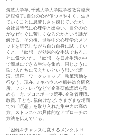
筑波大学卒､千葉大学大学院学校教育臨床
課程修了｡自分の心が傷つきやすく、生き
ていくことに息苦しさを感じていたが、
会社員時代に心理学と出会い、自分の心
がなぜすぐに苦しくなるのかという謎が
解ける。その後、世界中の心理学のメソ
ッドを研究しながら自分自身に試してい
くと、「瞑想」が効果的な手法であるこ
とに気づいた。「瞑想」を日常生活の中
で簡単にできる手法を集め、同じように
悩む人たちに伝えたいという思いで講
演、講座、ワークショップ、執筆活動を
行なう。現在､ミキハウスや船井総合研究
所、フジテレビなどで企業研修講師を務
める一方､プロスポーツ選手､企業管理職､
教員､子ども､親向けなど､さまざまな場面
での「瞑想」を取り入れた集中力の高め
方、ストレスへの具体的なアプローチの
方法を伝えている。
『困難をチャンスに変えるメンタル Ｈ