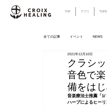
TOP
アプリ
TOPI
全ての記事
イベント
NEWS
2021年12月10日
sleep-column-cafe
sleep-colu
クラシッ
音色で楽
備をはじ
音楽療法士推薦「1
ハープによるヒーリ