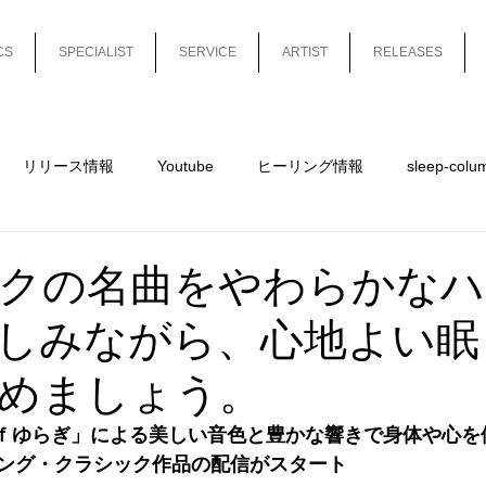
CS
SPECIALIST
SERVICE
ARTIST
RELEASES
リリース情報
Youtube
ヒーリング情報
sleep-colu
mn-short
sleep-column-long
平沼有梨
Release
クの名曲をやわらかなハ
しみながら、心地よい眠
めましょう。
/ｆゆらぎ」による美しい音色と豊かな響きで身体や心を
ング・クラシック作品の配信がスタート