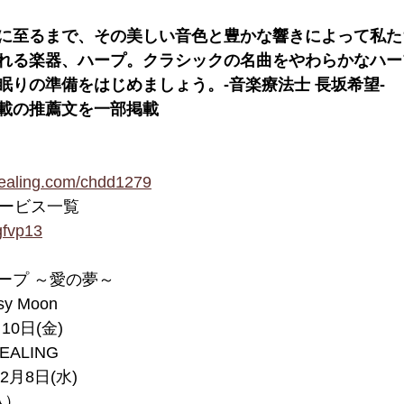
に至るまで、その美しい音色と豊かな響きによって私た
れる楽器、ハープ。クラシックの名曲をやわらかなハー
眠りの準備をはじめましょう。-音楽療法士 長坂希望-
載の推薦文を一部掲載
healing.com/chdd1279
サービス⼀覧
vgfvp13
ープ ～愛の夢～
y Moon
10日(金)
EALING
2月8日(水)
込）