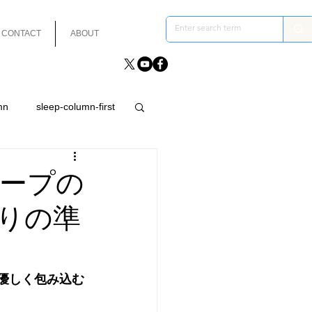
CONTACT
ABOUT
mn
sleep-column-first
ープの
りの準
優しく包み込む