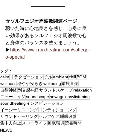
☆ソルフェジオ周波数関連ページ
聴いた時に心地良さを感じ、心身に良
い効果があるソルフェジオ周波数で心
と身体のバランスを整えましょう。
▶
https://
www.croixhealing.com/solfeggi
o-special
タグ：
calm
リラクゼーション
チル
ambient
chill
BGM
wellness
穏やか
安らぎ
wellbeing
環境音楽
自律神経
副交感神経
サウンドスケープ
relaxation
ニューエイジ
soundscape
newage
easylistening
soundhealing
インスピレーション
イージーリスニング
コンディショニング
サウンドヒーリング
セルフケア
睡眠改善
集中力向上
スローライフ
睡眠環境
読書時間
NEWS