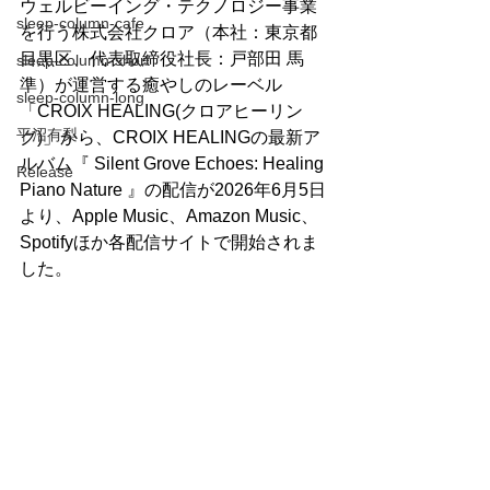
ウェルビーイング・テクノロジー事業
sleep-column-cafe
を行う株式会社クロア（本社：東京都
目黒区、代表取締役社⻑：戸部田 馬
sleep-column-short
準）が運営する癒やしのレーベル
sleep-column-long
「CROIX HEALING(クロアヒーリン
平沼有梨
グ)」から、CROIX HEALINGの最新ア
ルバム『 Silent Grove Echoes: Healing 
Release
Piano Nature 』の配信が2026年6月5日
より、Apple Music、Amazon Music、
Spotifyほか各配信サイトで開始されま
した。