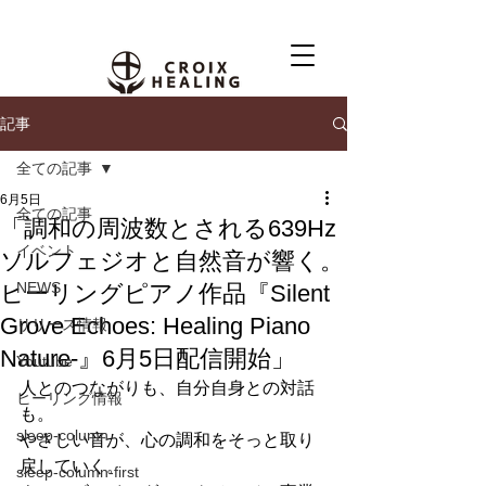
記事
全ての記事
6月5日
全ての記事
「調和の周波数とされる639Hz
イベント
ソルフェジオと自然音が響く。
NEWS
ヒーリングピアノ作品『Silent
Grove Echoes: Healing Piano
リリース情報
Nature-』6月5日配信開始」
Youtube
人とのつながりも、自分自身との対話
ヒーリング情報
も。
sleep-column
やさしい音が、心の調和をそっと取り
戻していく。
sleep-column-first