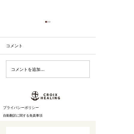
コメント
コメントを追加…
集中したい、その先へ。
映画の情景を思
高校生との探究「音楽×セ
ノスタルジック
ルフケア」から生まれた
エント作品。Cla
396Hzソルフェジオ周波
Moon『Old Ci
数アルバム第2弾『Relief
31日 配信スタ
from Anxiety and Fear』7
​プライバシーポリシー
月31日配信開始
自動翻訳に関する免責事項