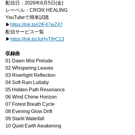
配信日：2026年6月5日(金)
レーベル：CROIX HEALING
YouTubeで簡単試聴
▶
https://
lnk.to/r2tF47wZ47
配信サービス⼀覧
▶
https://
lnk.to/JuHyT9rC13
収録曲
01 Dawn Mist Prelude
02 Whispering Leaves
03 Riverlight Reflection
04 Soft Rain Lullaby
05 Hidden Path Resonance
06 Wind Chime Horizon
07 Forest Breath Cycle
08 Evening Glow Drift
09 Starlit Waterfall
10 Quiet Earth Awakening