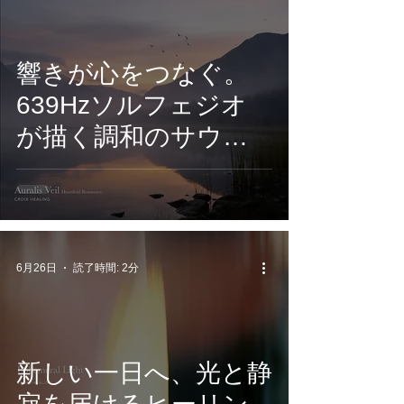
響きが心をつなぐ。
639Hzソルフェジオ
が描く調和のサウン
ド。CROIX
HEALING『Auralis
Veil -Heartfield
Resonance』6月26日
6月26日
読了時間: 2分
配信開始
新しい一日へ、光と静