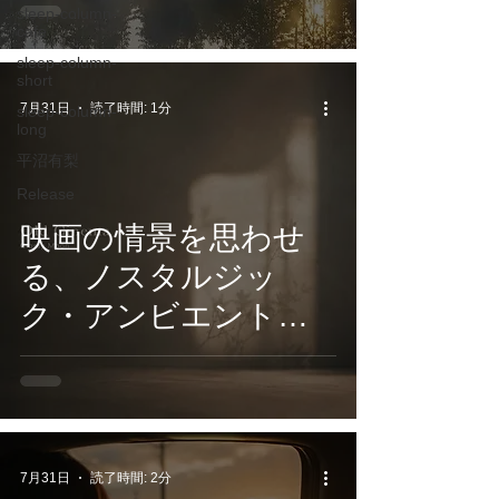
sleep-column-
ルフェジオ周波数ア
cafe
ルバム第2弾『Relief
sleep-column-
short
from Anxiety and
7月31日
読了時間: 1分
sleep-column-
long
Fear』7月31日配信開
平沼有梨
始
Release
映画の情景を思わせ
る、ノスタルジッ
ク・アンビエント作
品。Classy
Moon『Old Cinema』
7月31日 配信スタート
7月31日
読了時間: 2分