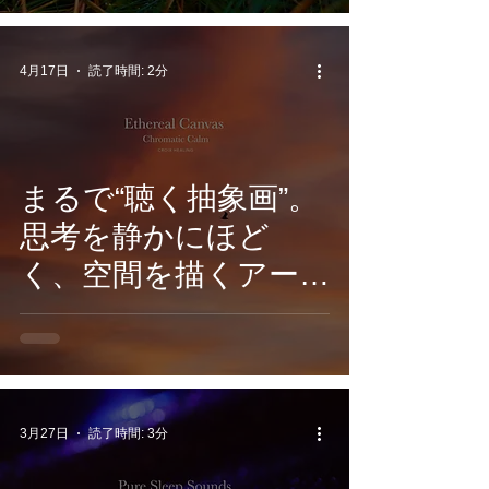
Echoes: Healing
Piano Nature-』6月5
4月17日
読了時間: 2分
日配信開始」
まるで“聴く抽象画”。
思考を静かにほど
く、空間を描くアー
ト・アンビエント。
CROIX
HEALING『Ethereal
Canvas -Chromatic
3月27日
読了時間: 3分
Calm』4月17日配信開