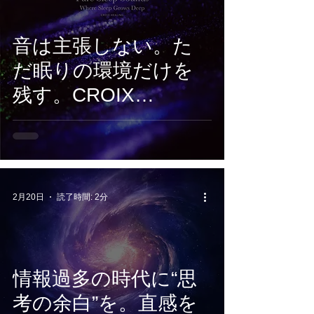
始
音は主張しない。た
だ眠りの環境だけを
残す。CROIX
HEALING『Pure
Sleep Sounds –
Where Sleep Grows
Deep』3月27日配信開
2月20日
読了時間: 2分
始
情報過多の時代に“思
考の余白”を。直感を