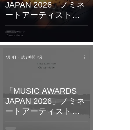
JAPAN 2026」ノミネ
ートアーティスト
Classy Moonが贈る。
追憶を描く528Hzソル
フェジオ連作第2弾
『Timeless Meadow』
7月3日
読了時間: 2分
7月10日配信開始
「MUSIC AWARDS
JAPAN 2026」ノミネ
ートアーティスト
Classy Moonが贈る。