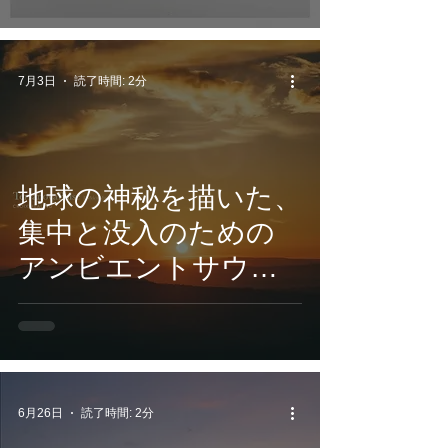
話題の528Hzソルフェ
ジオ作品『Silver
Linen Note』7月3日配
7月3日
読了時間: 2分
信開始
地球の神秘を描いた、
集中と没入のための
アンビエントサウン
ド。CROIX
HEALING『
TerranovaPulse -
HiddenMantles 』7月
6月26日
読了時間: 2分
3日配信開始