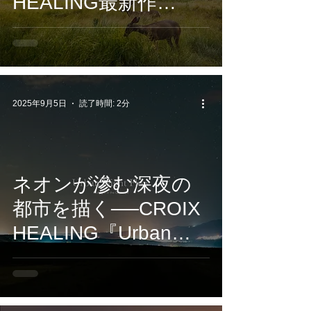
HEALING最新作
『Fragments of Time
and Healing Sound』
が9/12配信開始
2025年9月5日
読了時間: 2分
ネオンが滲む深夜の
都市を描く──CROIX
HEALING『Urban
Night Flow -Midnight
in the Cityscape-』9/5
リリース