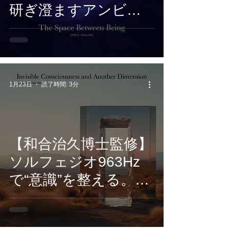
研ぎ澄ますアンビエ
ント・ヒーリング
『The Space
Between Being』2/20
配信開始
1月23日
読了時間: 3分
【和合治久博士監修】
ソルフェジオ963Hz
で“意識”を整える。
CROIX HEALING最新
ヒーリングアルバム