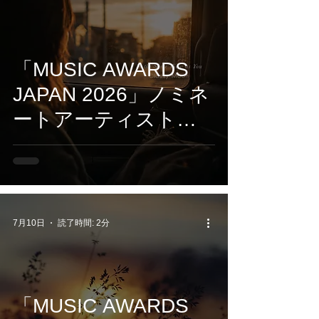
「MUSIC AWARDS
JAPAN 2026」ノミネ
ートアーティスト
Classy Moonが描く、
抒情的アンビエント
作品。『In the Same
View as You』7/31 配
7月10日
読了時間: 2分
信開始
「MUSIC AWARDS