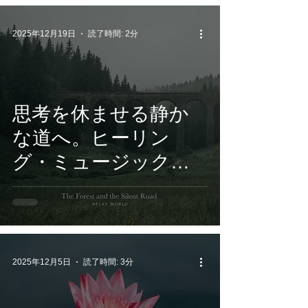
配信開始
2025年12月19日
読了時間: 2分
思考を休ませる静か
な道へ。ヒーリン
グ・ミュージックの
第一線で活躍する
RELAX WORLD 最新
アルバム『The Forest
and the Silent Road』
2025年12月5日
読了時間: 3分
12月19日 配信リリー
ス