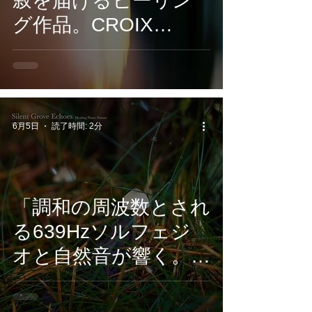
寂を届けるヒーリン
グ作品。CROIX
HEALING『Ephemera
l Light』6月26日配信
開始
6月5日
読了時間: 2分
「調和の周波数とされ
る639Hzソルフェジ
オと自然音が響く。
ヒーリングピアノ作
品『Silent Grove