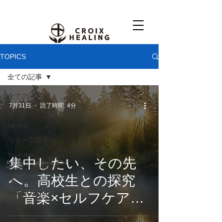
TOPICS
全ての記事
全ての記事
7月31日
読了時間: 4分
イベント
NEWS
リリース情報
Youtube
集中したい、その先
ヒーリング情
へ。高校生との探究
報
sleep-column
「音楽×セルフケア」
sleep-column-
から生まれた396Hzソ
first