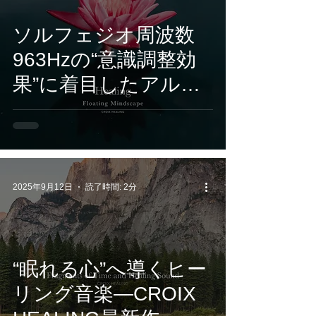
ソルフェジオ周波数
963Hzの“意識調整効
果”に着目したアルバ
ム、CROIX HEALING
の新作「Healing –
Floating Mindscape」
が12/5リリース
2025年9月12日
読了時間: 2分
“眠れる心”へ導くヒー
リング音楽—CROIX