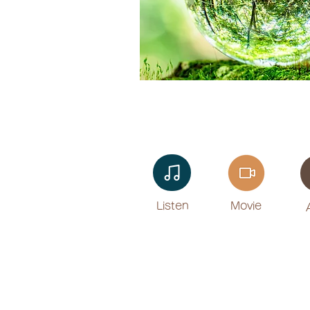
Listen​
Movie
​