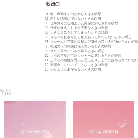
​収録曲
01. 朝、出勤するのが楽しくなる瞑想
02. 新しい職場に慣れないときの瞑想
03. 仕事帰りに心地よい充実感に満たされる瞑想
04. 仕事が覚えられるか不安なときの瞑想
05. 大きなミスをしてしまったときの瞑想
06. やるべき仕事がたくさんあって終わらないときの瞑想
07. クレームや言葉の攻撃など気性の荒い人が怖いときの瞑
08. 職場の人間関係に悩んでいるときの瞑想
09. 当たり前のレベルが違うときの瞑想
10. 上司の言葉がプレッシャーに感じるときの瞑想
11. 上司との相性が悪いと思ったり、上司に認められていな
12. 派閥争いについていけないときの瞑想
13. 売り上げがあがらないときの瞑想
作品